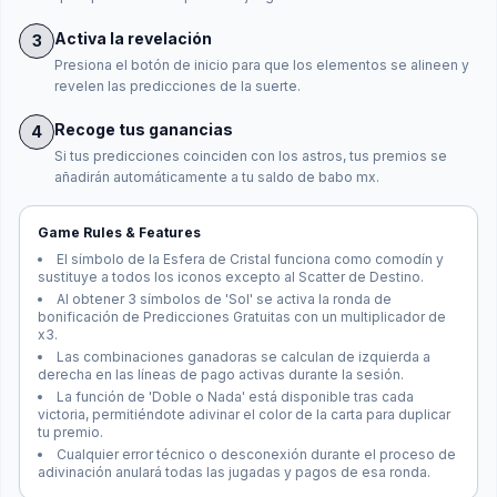
Activa la revelación
3
Presiona el botón de inicio para que los elementos se alineen y
revelen las predicciones de la suerte.
Recoge tus ganancias
4
Si tus predicciones coinciden con los astros, tus premios se
añadirán automáticamente a tu saldo de babo mx.
Game Rules & Features
El símbolo de la Esfera de Cristal funciona como comodín y
sustituye a todos los iconos excepto al Scatter de Destino.
Al obtener 3 símbolos de 'Sol' se activa la ronda de
bonificación de Predicciones Gratuitas con un multiplicador de
x3.
Las combinaciones ganadoras se calculan de izquierda a
derecha en las líneas de pago activas durante la sesión.
La función de 'Doble o Nada' está disponible tras cada
victoria, permitiéndote adivinar el color de la carta para duplicar
tu premio.
Cualquier error técnico o desconexión durante el proceso de
adivinación anulará todas las jugadas y pagos de esa ronda.