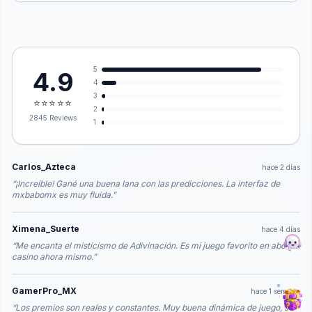
5
4.9
4
3
⭐⭐⭐⭐⭐
2
2845 Reviews
1
Carlos_Azteca
hace 2 días
“¡Increíble! Gané una buena lana con las predicciones. La interfaz de
mxbabomx es muy fluida.”
Ximena_Suerte
hace 4 días
“Me encanta el misticismo de Adivinación. Es mi juego favorito en abo mx
casino ahora mismo.”
GamerPro_MX
hace 1 semana
“Los premios son reales y constantes. Muy buena dinámica de juego, se